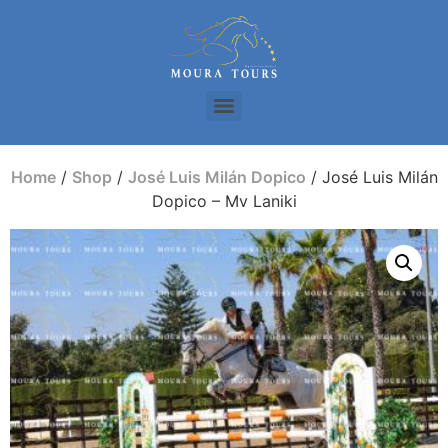
Home
/
Shop
/
José Luis Milán Dopico
/ José Luis Milán
Dopico – Mv Laniki