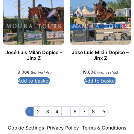
José Luis Milán Dopico –
José Luis Milán Dopico –
Jinx Z
Jinx Z
19.00
€
19.00
€
(inc. Iva / Vat)
(inc. Iva / Vat)
Add to basket
Add to basket
1
2
3
4
…
6
7
8
→
Cookie Settings
Privacy Policy
Terms & Conditions