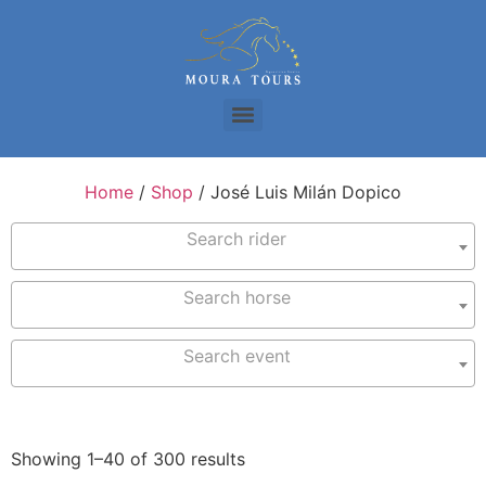
Home
/
Shop
/ José Luis Milán Dopico
Search rider
Search horse
Search event
Filter
Showing 1–40 of 300 results