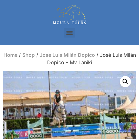
Home
/
Shop
/
José Luis Milán Dopico
/ José Luis Milán
Dopico – Mv Laniki