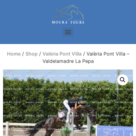
Home
/
Shop
/
Valèria Pont Villa
/ Valèria Pont Villa –
Valdelamadre La Pepa