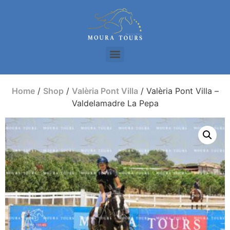
Home
/
Shop
/
Valèria Pont Villa
/ Valèria Pont Villa –
Valdelamadre La Pepa