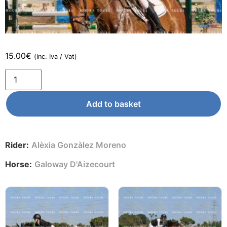
15.00
€
(inc. Iva / Vat)
Add to basket
Rider:
Alèxia Gonzàlez Moreno
Horse:
Galoway D'Aizecourt