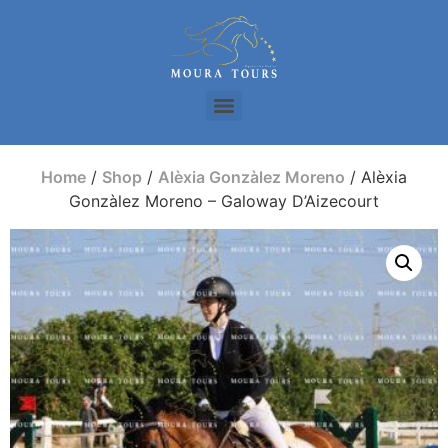
Home
/
Shop
/
Alèxia Gonzàlez Moreno
/ Alèxia
Gonzàlez Moreno – Galoway D’Aizecourt